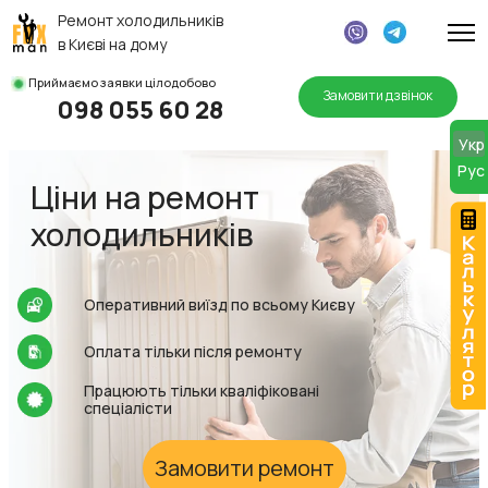
Ремонт холодильників
в Києві на дому
Приймаємо заявки цілодобово
Замовити дзвінок
098 055 60 28
MOD
Укр
Руc
Ціни на ремонт
холодильників
Оперативний виїзд по всьому Києву
Оплата тільки після ремонту
Працюють тільки кваліфіковані
спеціалісти
Замовити ремонт