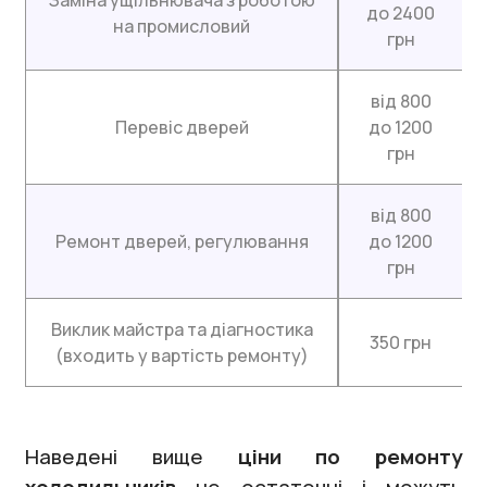
Заміна ущільнювача з роботою
до 2400
на промисловий
грн
від 800
Перевіс дверей
до 1200
грн
від 800
Ремонт дверей, регулювання
до 1200
грн
Виклик майстра та діагностика
350 грн
(входить у вартість ремонту)
Наведені вище
ціни по ремонту