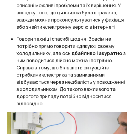
описані можливі проблеми та їх вирішення. У
випадку того, що ця книжка була втрачена,
завжди можна проконсультуватися у фахівця
або знайти електронну версію в інтернеті.
Говори техніці спасибі щодня! Зовсім не
потрібно прямо говорити «дякую» своєму
холодильнику, але ось
дбайливо і акуратно
з
ним поводитися дійсно можна і потрібно.
Справа в тому, що більшість ситуацій із
стрибками електрика та замиканнями
відбуваються через недбалість у поводженні
з холодильником. До такого важливого та
дорогого приладу потрібно відноситися
відповідно.