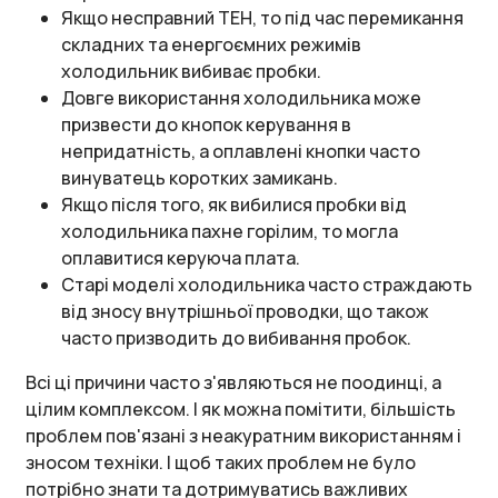
Якщо несправний ТЕН, то під час перемикання
складних та енергоємних режимів
холодильник вибиває пробки.
Довге використання холодильника може
призвести до кнопок керування в
непридатність, а оплавлені кнопки часто
винуватець коротких замикань.
Якщо після того, як вибилися пробки від
холодильника пахне горілим, то могла
оплавитися керуюча плата.
Старі моделі холодильника часто страждають
від зносу внутрішньої проводки, що також
часто призводить до вибивання пробок.
Всі ці причини часто з'являються не поодинці, а
цілим комплексом. І як можна помітити, більшість
проблем пов'язані з неакуратним використанням і
зносом техніки. І щоб таких проблем не було
потрібно знати та дотримуватись важливих