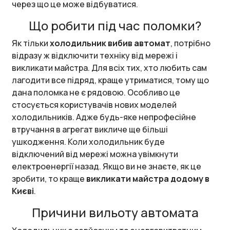
через що це може відбуватися.
Що робити під час поломки?
Як тільки
холодильник вибив автомат
, потрібно
відразу ж відключити техніку від мережі і
викликати майстра. Для всіх тих, хто любить сам
лагодити все підряд, краще утриматися, тому що
дана поломка не є рядовою. Особливо це
стосується користувачів нових моделей
холодильників. Адже будь-яке непрофесійне
втручання в агрегат викличе ще більші
ушкодження. Коли холодильник буде
відключений від мережі можна увімкнути
електроенергії назад. Якщо ви не знаєте, як це
зробити, то краще
викликати майстра додому в
Києві
.
Причини вильоту автомата