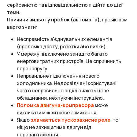
серйозністю та відповідальністю підійти до цієї
теми.
Причини вильоту пробок (автомата)
, про які вам
варто знати:
Несправність з'єднувальних елементів
(проломка дроту, розетки або вилки).
У мережу підключено занадто багато
енерговитратних пристроїв. Це спричинить
перенапругу.
Неправильне підключення нового
холодильника. Недосвідчені користувачі
часто неправильно підключають нове
обладнання, нехтуючи інструкцією.
Поломка двигуна-компресора
може
викликати міжвиткове замикання.
Якщо
зламається пускозахисне реле
, то
ніщо не захищатиме двигун від
перевантаження.