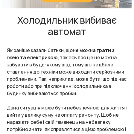
Холодильник вибиває
автомат
Як раніше казали батьки, що
не можна грати з
їжею та електрикою
, так ось про це не можна
забувати в будь-якому віці, тому що недбале
ставлення до техніки може виходити серйозними
проблемами. Так, наприклад, може бути, що під час
роботи або при підключенні холодильника в
будинку вибиваються пробки.
Дана ситуація може бути небезпечною для життя і
вийти у велику суму на оплату ремонту. Щоб не
наражати себе і свій гаманець на небезпеку
потрібно знати, як справлятися з цією проблемою і