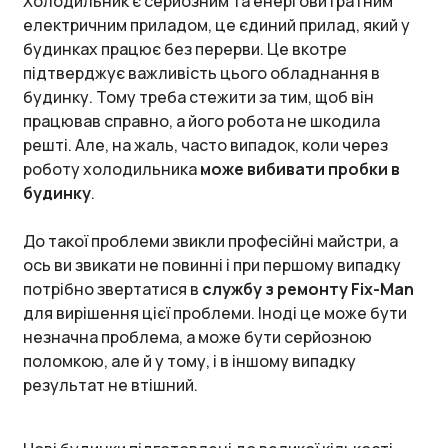
Холодильник є серйозним та енерговитратним
електричним приладом, це єдиний прилад, який у
будинках працює без перерви. Це вкотре
підтверджує важливість цього обладнання в
будинку. Тому треба стежити за тим, щоб він
працював справно, а його робота не шкодила
решті. Але, на жаль, часто випадок, коли через
роботу холодильника
може вибивати пробки в
будинку
.
До такої проблеми звикли професійні майстри, а
ось ви звикати не повинні і при першому випадку
потрібно звертатися в
службу з ремонту Fix-Man
для вирішення цієї проблеми. Іноді це може бути
незначна проблема, а може бути серйозною
поломкою, але й у тому, і в іншому випадку
результат не втішний.