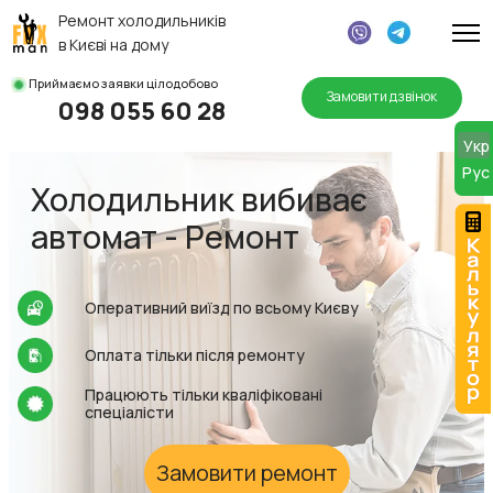
Ремонт холодильників
в Києві на дому
Приймаємо заявки цілодобово
Замовити дзвінок
098 055 60 28
MOD
Укр
Руc
Холодильник вибиває
автомат - Ремонт
Оперативний виїзд по всьому Києву
Оплата тільки після ремонту
Працюють тільки кваліфіковані
спеціалісти
Замовити ремонт