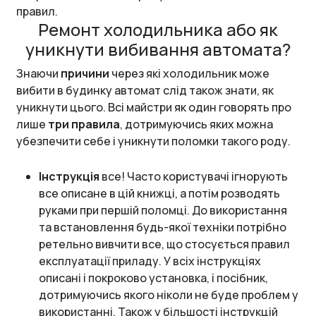
правил.
Ремонт холодильника або як
уникнути вибивання автомата?
Знаючи
причини
через які холодильник може
вибити в будинку автомат слід також знати, як
уникнути цього. Всі майстри як один говорять про
лише
три правила
, дотримуючись яких можна
убезпечити себе і уникнути поломки такого роду.
Інструкція
все! Часто користувачі ігнорують
все описане в цій книжці, а потім розводять
руками при першій поломці. До використання
та встановлення будь-якої техніки потрібно
ретельно вивчити все, що стосується правил
експлуатації приладу. У всіх інструкціях
описані і покроково установка, і посібник,
дотримуючись якого ніколи не буде проблем у
використанні. Також у більшості інструкцій