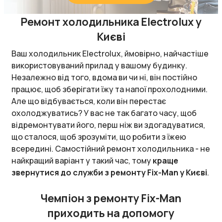
Ремонт холодильника Electrolux у
Києві
Ваш холодильник Electrolux, ймовірно, найчастіше
використовуваний прилад у вашому будинку.
Незалежно від того, вдома ви чи ні, він постійно
працює, щоб зберігати їжу та напої прохолодними.
Але що відбувається, коли він перестає
охолоджуватись? У вас не так багато часу, щоб
відремонтувати його, перш ніж ви здогадуватися,
що сталося, щоб зрозуміти, що робити з їжею
всередині. Самостійний ремонт холодильника - не
найкращий варіант у такий час, тому
краще
звернутися до служби з ремонту Fix-Man у Києві
.
Чемпіон з ремонту Fix-Man
приходить на допомогу