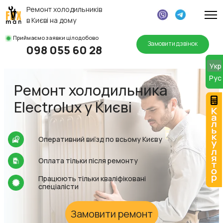
Ремонт холодильників
в Києві на дому
Приймаємо заявки цілодобово
Замовити дзвінок
098 055 60 28
MOD
Укр
Руc
Ремонт холодильника
Electrolux у Києві
Оперативний виїзд по всьому Києву
Оплата тільки після ремонту
Працюють тільки кваліфіковані
спеціалісти
Замовити ремонт