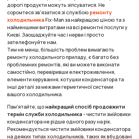
дорогі продукти можуть зіпсуватися. Не
соромтеся зв'язатися зі службою
ремонту
холодильника
Fix-Man за найкращою ціною та з
найменшими витратами на всі ремонтні послуги у
Києві. Заощаджуйте час і нерви і просто
зателефонуйте нам.
Тим не менш, більшість проблем вимагають
ремонту холодильного приладу, є багато без
проблемних ремонтів, які ви можете виконати
самостійно, перевіривши електроживлення,
елементи керування, котушки конденсатора та
інші деталі за межами герметичної системи
вашого холодильника.
Пам'ятайте, що
найкращий спосіб продовжити
термін служби холодильника
- чистити змійовики
конденсатора не рідше одного разу на рік.
Рекомендується чистити змійовики конденсатора
на деяких типах холодильників, таких як вбудовані