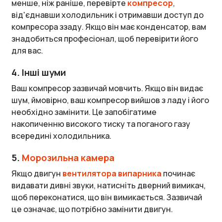
менше, ніж раніше, перевірте
компресор
,
від'єднавши холодильник і отримавши доступ до
компресора ззаду. Якщо він має конденсатор, вам
знадобиться професіонал, щоб перевірити його
для вас.
4. Інші шуми
Ваш компресор зазвичай мовчить. Якщо він видає
шум, ймовірно, ваш компресор вийшов з ладу і його
необхідно замінити. Це запобігатиме
накопиченню високого тиску та поганого газу
всередині холодильника.
5.
Морозильна камера
Якщо двигун
вентилятора випарника
починає
видавати дивні звуки, натисніть дверний вимикач,
щоб переконатися, що він вимикається. Зазвичай
це означає, що потрібно замінити двигун.