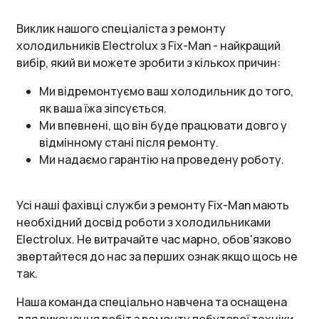
Виклик нашого спеціаліста з ремонту
холодильників Electrolux з Fix-Man - найкращий
вибір, який ви можете зробити з кількох причин:
Ми відремонтуємо ваш холодильник до того,
як ваша їжа зіпсується.
Ми впевнені, що він буде працювати довго у
відмінному стані після ремонту.
Ми надаємо гарантію на проведену роботу.
Усі наші фахівці служби з ремонту Fix-Man мають
необхідний досвід роботи з холодильниками
Electrolux. Не витрачайте час марно, обов'язково
звертайтеся до нас за перших ознак якщо щось не
так.
Наша команда спеціально навчена та оснащена