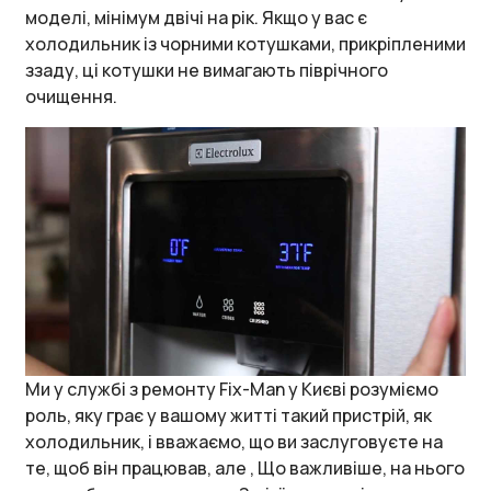
моделі, мінімум двічі на рік. Якщо у вас є
холодильник із чорними котушками, прикріпленими
ззаду, ці котушки не вимагають піврічного
очищення.
Ми у службі з ремонту Fix-Man у Києві розуміємо
роль, яку грає у вашому житті такий пристрій, як
холодильник, і вважаємо, що ви заслуговуєте на
те, щоб він працював, але , Що важливіше, на нього