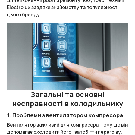
для виконання робіт з ремонту побутової техніки
Electrolux завдяки знайомству та популярності
цього бренду.
Загальні та основні
несправності в холодильнику
1. Проблеми з вентилятором компресора
Вентилятор важливий для компресора, тому що він
допомагає охолодити його і запобігти перегріву.