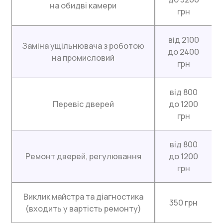
на обидві камери
грн
від 2100
Заміна ущільнювача з роботою
до 2400
на промисловий
грн
від 800
Перевіс дверей
до 1200
грн
від 800
Ремонт дверей, регулювання
до 1200
грн
Виклик майстра та діагностика
350 грн
(входить у вартість ремонту)